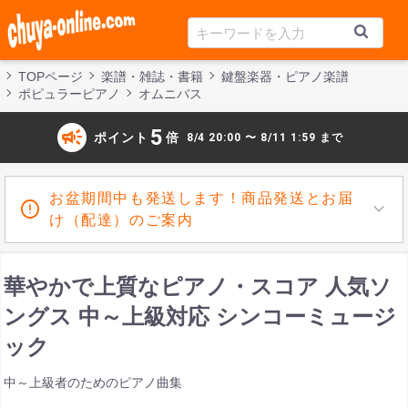
TOPページ
楽譜・雑誌・書籍
鍵盤楽器・ピアノ楽譜
ポピュラーピアノ
オムニバス
campaign
5
ポイント
倍
8/4 20:00 〜 8/11 1:59 まで
お盆期間中も発送します！商品発送とお届
け（配達）のご案内
華やかで上質なピアノ・スコア 人気ソ
ングス 中～上級対応 シンコーミュージ
ック
中～上級者のためのピアノ曲集