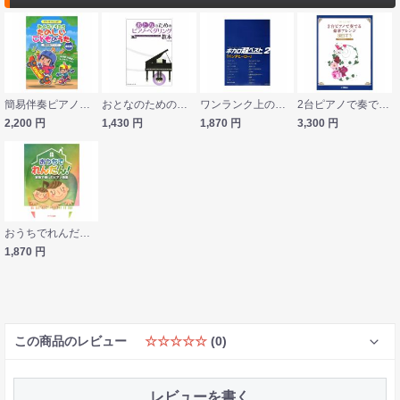
簡易伴奏ピアノソロ ピアノといっしょに みんなでうたう たのしいこどものうた 改訂版 ケイエムピー
おとなのためのピアノペダリング教本 ドレミ楽譜出版社
ワンランク上のピアノソロ ボカロ超ベスト 2 パンダヒーロー デプロMP
2台ピアノで奏でる豪華アレンジ BEST 5 セコンドパート用別冊付 ヤマハミュージックメディア
2,200
円
1,430
円
1,870
円
3,300
円
おうちでれんだん！ 家族で楽しむピアノ曲集 カワイ出版
1,870
円
この商品のレビュー
☆☆☆☆☆
(0)
レビューを書く