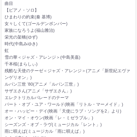
曲目
【ピアノ・ソロ】
ひまわりの約束(秦 基博)
女々しくて(ゴールデンボンバー)
家族になろうよ(福山雅治)
栄光の架橋(ゆず)
時代(中島みゆき)
虹
雪の華＜ジャズ・アレンジ＞(中島美嘉)
千本桜(まらしぃ)
残酷な天使のテーゼ＜ジャズ・アレンジ＞(アニメ「新世紀エヴァ
ンゲリオン」)
ルパン三世 ’80(アニメ「ルパン三世」)
サザエさん(アニメ「サザエさん」)
エレクトリカルパレードのテーマ
パート・オブ・ユア・ワールド(映画「リトル・マーメイド」)
オー・ハッピー・デイ(映画「天使にラブ・ソングを2」より)
オン・マイ・オウン(映画「レ・ミゼラブル」)
シーズンズ・オブ・ラヴ(ミュージカル「レント」)
雨に唄えば(ミュージカル「雨に唄えば」)