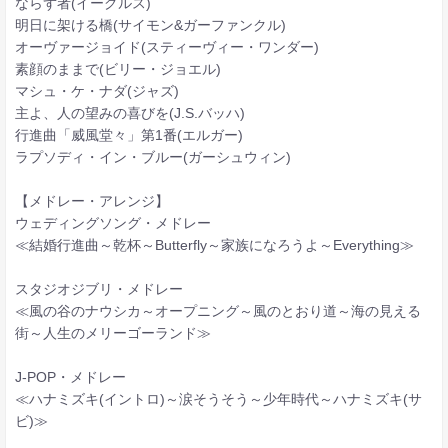
ならず者(イーグルス)
明日に架ける橋(サイモン&ガーファンクル)
オーヴァージョイド(スティーヴィー・ワンダー)
素顔のままで(ビリー・ジョエル)
マシュ・ケ・ナダ(ジャズ)
主よ、人の望みの喜びを(J.S.バッハ)
行進曲「威風堂々」第1番(エルガー)
ラプソディ・イン・ブルー(ガーシュウィン)
【メドレー・アレンジ】
ウェディングソング・メドレー
≪結婚行進曲～乾杯～Butterfly～家族になろうよ～Everything≫
スタジオジブリ・メドレー
≪風の谷のナウシカ～オープニング～風のとおり道～海の見える
街～人生のメリーゴーランド≫
J-POP・メドレー
≪ハナミズキ(イントロ)～涙そうそう～少年時代～ハナミズキ(サ
ビ)≫