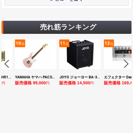
売れ筋ランキング
11
12
13
位
位
位
YAMAHA ヤマハ PACS+12 ASP Pacifica Standard Plus パシフィカスタンダードプラス エレキギター
JOYO ジョーヨー BA-30 VIBE CUBE BLK 30W 小型ベースアンプ Bluetooth+OTGオーディオI/F搭載
エフェクター Darkglass Electronics Anagram ベースエフェクター プリアンプ ダークグラス アナグラム
0
販売価格 14,500
販売価格 169,400
販売価格 128,8
円
円
円