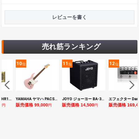
レビューを書く
売れ筋ランキング
10
11
12
位
位
位
ヤマハ YAMAHA THR10II 小型ギターアンプ
YAMAHA ヤマハ PACS+12 ASP Pacifica Standard Plus パシフィカスタンダードプラス エレキギター
JOYO ジョーヨー BA-30 VIBE CUBE BLK 30W 小型ベースアンプ Bluetooth+OTGオーディオI/F搭載
0
販売価格 99,000
販売価格 14,500
販売価格 169,4
円
円
円