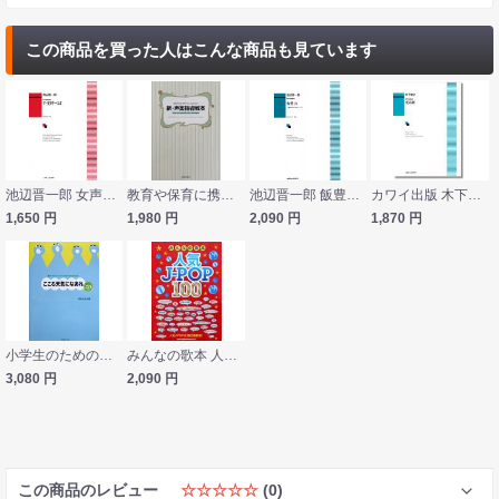
この商品を買った人はこんな商品も見ています
池辺晋一郎 女声合唱組曲「千度呼べば」 カワイ出版
教育や保育に携わる人々のための 新・声楽指導教本 教育芸術社
池辺晋一郎 飯豊山～我が心のアルカディア～ 男声合唱組曲 カワイ出版
カワイ出版 木下牧子：男声合唱組曲「光る刻（とき）」
1,650
円
1,980
円
2,090
円
1,870
円
小学生のための音楽会用合唱曲集 こころ天気になあれ 全曲収録CD付き 音楽之友社
みんなの歌本 人気J-POP 100 シンコーミュージック
3,080
円
2,090
円
この商品のレビュー
☆☆☆☆☆
(0)