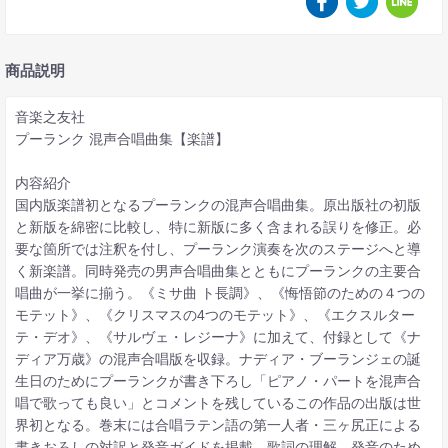
商品説明
音楽之友社
プーランク 混声合唱曲集【楽譜】
内容紹介
国内版楽譜初となるプーランクの混声合唱曲集。原出版社の初版
と新版を綿密に比較し、特に新版に多く含まれる誤りを修正。必
要な箇所では注釈を付し、プーランク演奏を次のステージへと導
く新楽譜。同時発売の男声合唱曲集とともにプーランクの主要合
唱曲が一挙に揃う。《ミサ曲 ト長調》、《悔悟節のための４つの
モテット》、《クリスマスの4つのモテット》、《エクスルター
テ・デオ》、《サルヴェ・レジーナ》に加えて、付録として《ナ
ディア万歳》の混声合唱版を収録。ナディア・ブーランジェの誕
生日のためにプーランクが書き下ろし「ピアノ・パートを混声合
唱で歌っても良い」とコメントを残しているこの作品の出版は世
界初となる。巻末には合唱ラテン語の第一人者・三ヶ尻正による
書きおろしの対訳と発音ガイドを掲載。歌詞の理解、発音のため