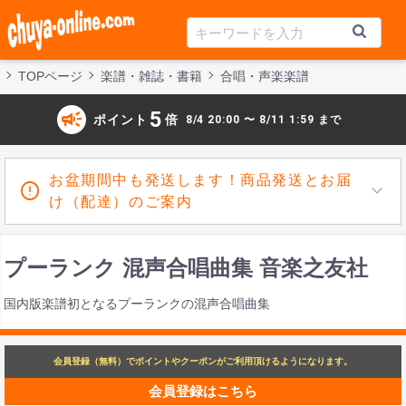
TOPページ
楽譜・雑誌・書籍
合唱・声楽楽譜
campaign
5
ポイント
倍
8/4 20:00 〜 8/11 1:59 まで
お盆期間中も発送します！商品発送とお届
け（配達）のご案内
プーランク 混声合唱曲集 音楽之友社
国内版楽譜初となるプーランクの混声合唱曲集
会員登録（無料）でポイントやクーポンがご利用頂けるようになります。
会員登録はこちら