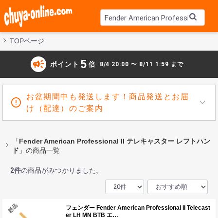
TOPページ
campaign
5
ポイント
倍
8/4 20:00 〜 8/11 1:59 まで
お盆期間中も発送します！商品発送とお届
け（配達）のご案内
「
Fender American Professional II テレキャスター レフトハン
ド
」の商品一覧
2
件
の商品がみつかりました。
フェンダー Fender American Professional II Telecast
er LH MN BTB エ…