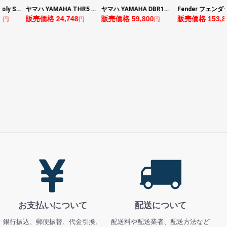
BOSS ボス XS-1 Poly Shifter ギターエフェクター ピッチシフター
ヤマハ YAMAHA THR5 コンパクトギターアンプ 小型アンプ
ヤマハ YAMAHA DBR10 パワードスピーカー
0
販売価格 24,748
販売価格 59,800
販売価格 153,8
円
円
円
お支払いについて
配送について
銀行振込、郵便振替、代金引換、
配送料や配送業者、配送方法など