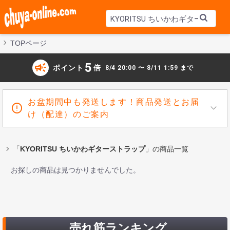
TOPページ
campaign
5
ポイント
倍
8/4 20:00 〜 8/11 1:59 まで
お盆期間中も発送します！商品発送とお届
け（配達）のご案内
「
KYORITSU ちいかわギターストラップ
」の商品一覧
お探しの商品は見つかりませんでした。
売れ筋ランキング