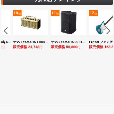
10
11
12
位
位
位
BOSS ボス XS-1 Poly Shifter ギターエフェクター ピッチシフター
ヤマハ YAMAHA THR5 コンパクトギターアンプ 小型アンプ
ヤマハ YAMAHA DBR10 パワードスピーカー
0
販売価格 24,748
販売価格 59,800
販売価格 153,8
円
円
円