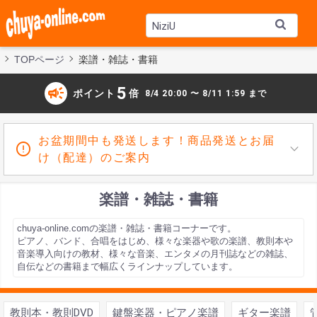
TOPページ
楽譜・雑誌・書籍
campaign
5
ポイント
倍
8/4 20:00 〜 8/11 1:59 まで
お盆期間中も発送します！商品発送とお届
け（配達）のご案内
楽譜・雑誌・書籍
chuya-online.comの楽譜・雑誌・書籍コーナーです。
ピアノ、バンド、合唱をはじめ、様々な楽器や歌の楽譜、教則本や
音楽導入向けの教材、様々な音楽、エンタメの月刊誌などの雑誌、
自伝などの書籍まで幅広くラインナップしています。
教則本・教則DVD
鍵盤楽器・ピアノ楽譜
ギター楽譜