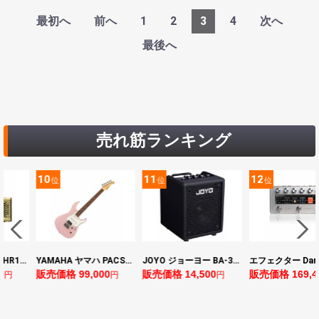
最初へ
前へ
1
2
3
4
次へ
最後へ
売れ筋ランキング
11
12
13
位
位
位
YAMAHA ヤマハ PACS+12 ASP Pacifica Standard Plus パシフィカスタンダードプラス エレキギター
JOYO ジョーヨー BA-30 VIBE CUBE BLK 30W 小型ベースアンプ Bluetooth+OTGオーディオI/F搭載
エフェクター Darkglass Electronics Anagram ベースエフェクター プリアンプ ダークグラス アナグラム
0
販売価格 14,500
販売価格 169,400
販売価格 128,8
円
円
円