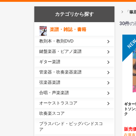
「
篠
カテゴリから探す
30
件
の
楽譜・雑誌・書籍
教則本・教則DVD
鍵盤楽器・ピアノ楽譜
ギター楽譜
管楽器・吹奏楽器楽譜
弦楽器楽譜
合唱・声楽楽譜
オーケストラスコア
ギター弾
トソン
吹奏楽スコア
ク
ブラスバンド・ビッグバンドスコ
販売価
ア
在庫有