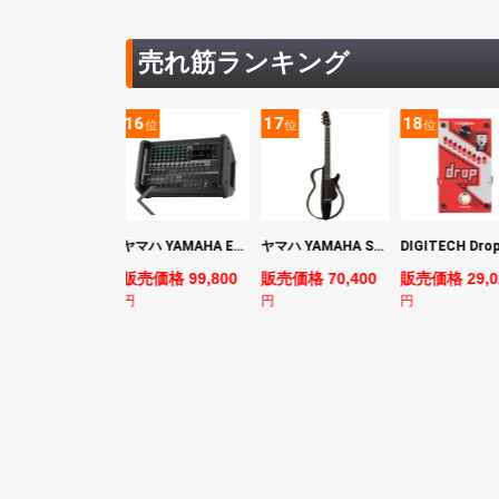
売れ筋ランキング
5
16
17
18
位
位
位
位
YAMAHA ヤマハ PACS+12 SWH Pacifica Standard Plus パシフィカスタンダードプラス エレキギター
ヤマハ YAMAHA EMX7 12ch パワードミキサー
ヤマハ YAMAHA SLG200S TBL サイレントギター
売価格 128,800
販売価格 99,800
販売価格 70,400
販売価格 29,0
円
円
円