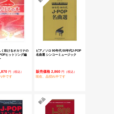
しく吹けるオカリナの
ピアノソロ 90年代 00年代J-POP
-POPヒットソング編
名曲選 シンコーミュージック
ー
,870
販売価格 2,860
円
（税込）
円
（税込）
れ中です
現在、品切れ中です