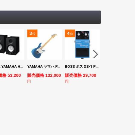
3
4
5
位
位
位
ヤマハ YAMAHA HS7 パワードスタジオモニタースピーカー×2本
YAMAHA ヤマハ PACS+12M SB Pacifica Standard Plus パシフィカスタンダードプラス エレキギター
BOSS ボス XS-1 Poly Shifter ギターエフェクター ピッチシフター
ヤマハ YAMAHA A3M TBS ARE エレク
格 53,200
販売価格 132,000
販売価格 29,700
販売価格 69,980
円
円
円