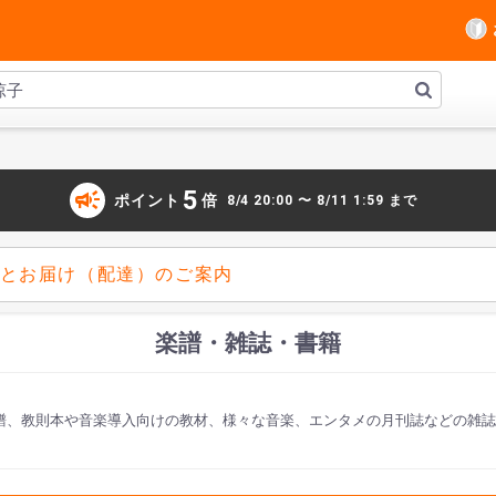
campaign
5
ポイント
倍
8/4 20:00 〜 8/11 1:59 まで
とお届け（配達）のご案内
楽譜・雑誌・書籍
譜、教則本や音楽導入向けの教材、様々な音楽、エンタメの月刊誌などの雑誌