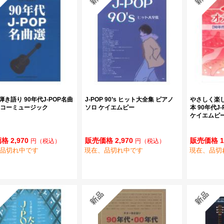
き語り 90年代J-POP名曲
J-POP 90’s ヒット大全集 ピアノ
やさしく楽
ンコーミュージック
ソロ ケイエムピー
本 90年代J
ケイエムピ
格 2,970
販売価格 2,970
販売価格 1
円
（税込）
円
（税込）
品切れ中です
現在、品切れ中です
現在、品切