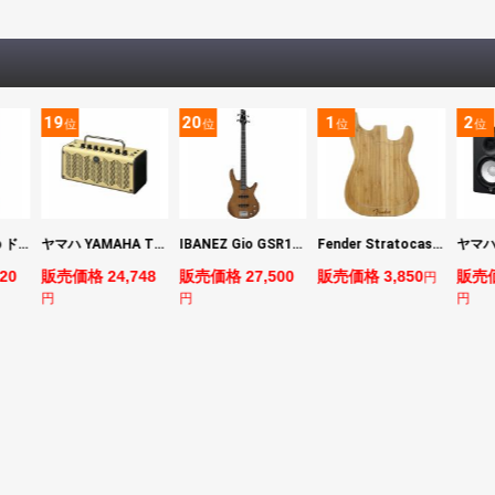
19
20
1
2
位
位
位
位
DIGITECH Drop ドロップ・リチューニング・エフェクト
ヤマハ YAMAHA THR5 コンパクトギターアンプ 小型アンプ
IBANEZ Gio GSR180-LBF エレキベース
Fender Stratocaster Cutting Board カッティングボード（まな板）
20
販売価格 24,748
販売価格 27,500
販売価格 3,850
販売価
円
円
円
円