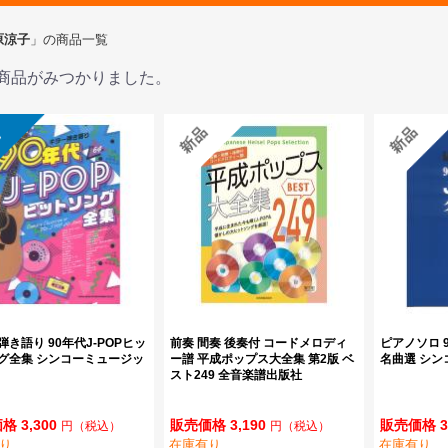
原涼子
」の商品一覧
商品がみつかりました。
き語り 90年代J-POPヒッ
前奏 間奏 後奏付 コードメロディ
ピアノソロ 9
グ全集 シンコーミュージッ
ー譜 平成ポップス大全集 第2版 ベ
名曲選 シン
スト249 全音楽譜出版社
格 3,300
販売価格 3,190
販売価格 3
円
（税込）
円
（税込）
り
在庫有り
在庫有り