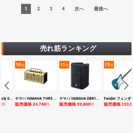
1
2
3
4
次へ
最後へ
売れ筋ランキング
11
12
13
位
位
位
ヤマハ YAMAHA THR5 コンパクトギターアンプ 小型アンプ
ヤマハ YAMAHA DBR10 パワードスピーカー
Fender フェンダー Made in Japan Traditional Late 60s Jazzmaster RW Ocean Turquoise Metallic エレキギター
8
販売価格 59,800
販売価格 153,896
販売価格 24,64
円
円
円