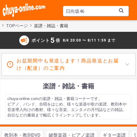
TOPページ
楽譜・雑誌・書籍
campaign
5
ポイント
倍
8/4 20:00 〜 8/11 1:59 まで
お盆期間中も発送します！商品発送とお届
け（配達）のご案内
楽譜・雑誌・書籍
chuya-online.comの楽譜・雑誌・書籍コーナーです。
ピアノ、バンド、合唱をはじめ、様々な楽器や歌の楽譜、教則本や
音楽導入向けの教材、様々な音楽、エンタメの月刊誌などの雑誌、
自伝などの書籍まで幅広くラインナップしています。
教則本・教則DVD
鍵盤楽器・ピアノ楽譜
ギター楽譜