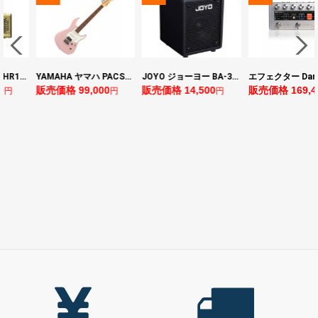
YAMAHA ヤマハ PACS+12 ASP Pacifica Standard Plus パシフィカスタンダードプラス エレキギター
JOYO ジョーヨー BA-30 VIBE CUBE BLK 30W 小型ベースアンプ Bluetooth+OTGオーディオI/F搭載
エフェクター Darkglass Electronics Anagram ベースエフェクター プリアンプ ダークグラス アナグラム
 99,000
販売価格 14,500
販売価格 169,400
販売価格
円
円
円