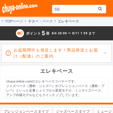
TOPページ
ギター・ベース
エレキベース
campaign
5
ポイント
倍
8/4 20:00 〜 8/11 1:59 まで
お盆期間中も発送します！商品発送とお届
け（配達）のご案内
エレキベース
chuya-online.comのエレキベースコーナーです。
ジャズベース（通称：ジャズベ）やプレシジョンベース（通称：プ
レベ）といった定番シェイプから変形モデル、ミニサイズベース、
アンプ内蔵モデルなどもラインナップしています。
プレシジョンベースタイプ
ジャズベースタイプ
ミュージ