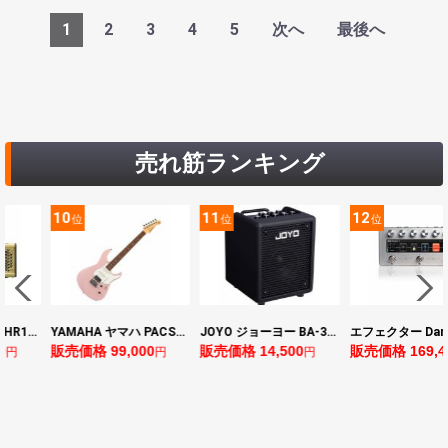
1
2
3
4
5
次へ
最後へ
売れ筋ランキング
11
12
13
位
位
位
YAMAHA ヤマハ PACS+12 ASP Pacifica Standard Plus パシフィカスタンダードプラス エレキギター
JOYO ジョーヨー BA-30 VIBE CUBE BLK 30W 小型ベースアンプ Bluetooth+OTGオーディオI/F搭載
エフェクター Darkglass Electronics Anagram ベースエフェクター プリアンプ ダークグラス アナグラム
0
販売価格 14,500
販売価格 169,400
販売価格 128,8
円
円
円