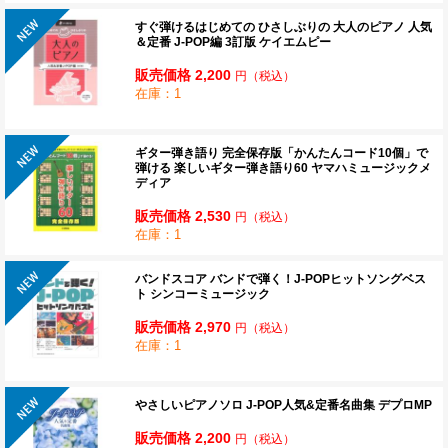
すぐ弾けるはじめての ひさしぶりの 大人のピアノ 人気
＆定番 J-POP編 3訂版 ケイエムピー
販売価格 2,200
円
（税込）
在庫：1
ギター弾き語り 完全保存版「かんたんコード10個」で
弾ける 楽しいギター弾き語り60 ヤマハミュージックメ
ディア
販売価格 2,530
円
（税込）
在庫：1
バンドスコア バンドで弾く！J-POPヒットソングベス
ト シンコーミュージック
販売価格 2,970
円
（税込）
在庫：1
やさしいピアノソロ J-POP人気&定番名曲集 デプロMP
販売価格 2,200
円
（税込）