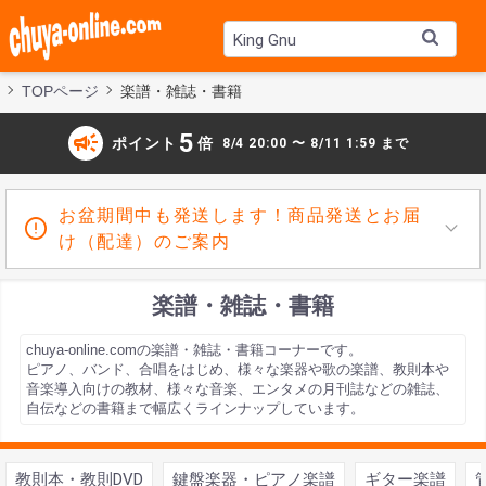
TOPページ
楽譜・雑誌・書籍
campaign
5
ポイント
倍
8/4 20:00 〜 8/11 1:59 まで
お盆期間中も発送します！商品発送とお届
け（配達）のご案内
楽譜・雑誌・書籍
chuya-online.comの楽譜・雑誌・書籍コーナーです。
ピアノ、バンド、合唱をはじめ、様々な楽器や歌の楽譜、教則本や
音楽導入向けの教材、様々な音楽、エンタメの月刊誌などの雑誌、
自伝などの書籍まで幅広くラインナップしています。
教則本・教則DVD
鍵盤楽器・ピアノ楽譜
ギター楽譜