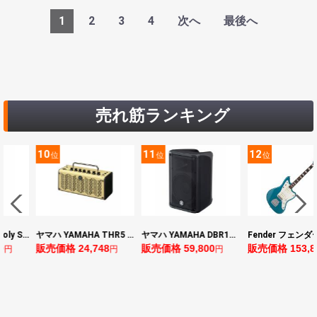
1
2
3
4
次へ
最後へ
売れ筋ランキング
11
12
13
位
位
位
ヤマハ YAMAHA THR5 コンパクトギターアンプ 小型アンプ
ヤマハ YAMAHA DBR10 パワードスピーカー
Fender フェンダー Made in Japan Traditional Late 60s Jazzmaster RW Ocean Turquoise Metallic エレキギター
48
販売価格 59,800
販売価格 153,896
販売価格 24,6
円
円
円