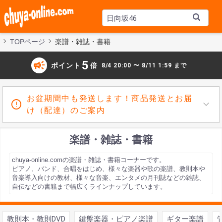
TOPページ
楽譜・雑誌・書籍
campaign
5
ポイント
倍
8/4 20:00 〜 8/11 1:59 まで
お盆期間中も発送します！商品発送とお届
け（配達）のご案内
楽譜・雑誌・書籍
chuya-online.comの楽譜・雑誌・書籍コーナーです。
ピアノ、バンド、合唱をはじめ、様々な楽器や歌の楽譜、教則本や
音楽導入向けの教材、様々な音楽、エンタメの月刊誌などの雑誌、
自伝などの書籍まで幅広くラインナップしています。
教則本・教則DVD
鍵盤楽器・ピアノ楽譜
ギター楽譜